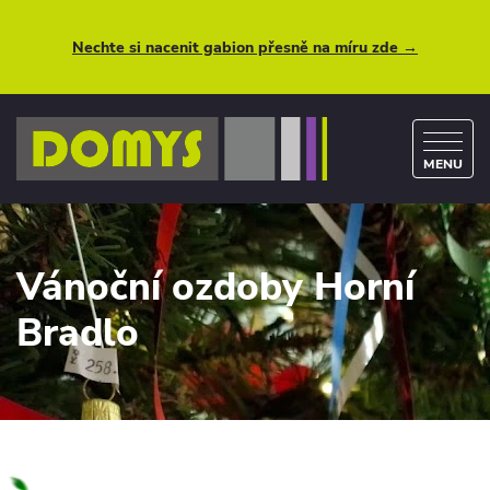
Nechte si nacenit gabion přesně na míru zde →
MENU
Vánoční ozdoby Horní
Bradlo