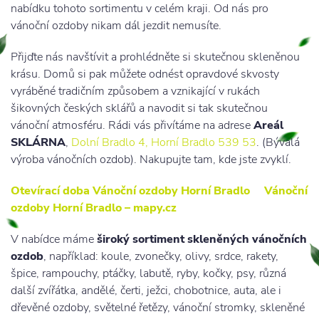
nabídku tohoto sortimentu v celém kraji. Od nás pro
vánoční ozdoby nikam dál jezdit nemusíte.
Přijďte nás navštívit a prohlédněte si skutečnou skleněnou
krásu. Domů si pak můžete odnést opravdové skvosty
vyráběné tradičním způsobem a vznikající v rukách
šikovných českých sklářů a navodit si tak skutečnou
vánoční atmosféru. Rádi vás přivítáme na adrese
Areál
SKLÁRNA
,
Dolní Bradlo 4, Horní Bradlo 539 53
. (Bývalá
výroba vánočních ozdob). Nakupujte tam, kde jste zvyklí.
Otevírací doba Vánoční ozdoby Horní Bradlo
Vánoční
ozdoby Horní Bradlo – mapy.cz
V nabídce máme
široký sortiment skleněných vánočních
ozdob
, například: koule, zvonečky, olivy, srdce, rakety,
špice, rampouchy, ptáčky, labutě, ryby, kočky, psy, různá
další zvířátka, andělé, čerti, ježci, chobotnice, auta, ale i
dřevěné ozdoby, světelné řetězy, vánoční stromky, skleněné