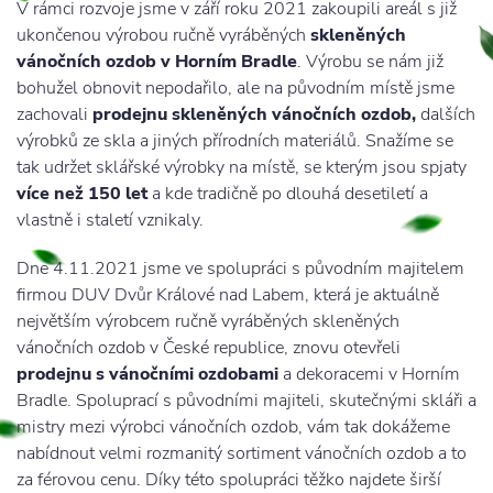
V rámci rozvoje jsme v září roku 2021 zakoupili areál s již
ukončenou výrobou ručně vyráběných
skleněných
vánočních ozdob v Horním Bradle
. Výrobu se nám již
bohužel obnovit nepodařilo, ale na původním místě jsme
zachovali
prodejnu skleněných vánočních ozdob,
dalších
výrobků ze skla a jiných přírodních materiálů. Snažíme se
tak udržet sklářské výrobky na místě, se kterým jsou spjaty
více než 150 let
a kde tradičně po dlouhá desetiletí a
vlastně i staletí vznikaly.
Dne 4.11.2021 jsme ve spolupráci s původním majitelem
firmou DUV Dvůr Králové nad Labem, která je aktuálně
největším výrobcem ručně vyráběných skleněných
vánočních ozdob v České republice, znovu otevřeli
prodejnu s vánočními ozdobami
a dekoracemi v Horním
Bradle. Spoluprací s původními majiteli, skutečnými skláři a
mistry mezi výrobci vánočních ozdob, vám tak dokážeme
nabídnout velmi rozmanitý sortiment vánočních ozdob a to
za férovou cenu. Díky této spolupráci těžko najdete širší